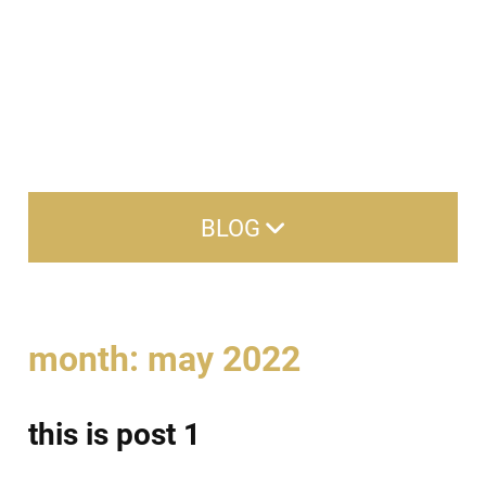
BLOG
Search for:
month: may 2022
categories
Aveda
this is post 1
Hair Care