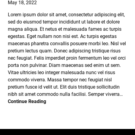
May 18, 2022
Products
Lorem ipsum dolor sit amet, consectetur adipiscing elit,
sed do eiusmod tempor incididunt ut labore et dolore
archives
magna aliqua. Et netus et malesuada fames ac turpis
egestas. Eget nullam non nisi est. Ac turpis egestas
May 2022
maecenas pharetra convallis posuere morbi leo. Nisl vel
pretium lectus quam. Donec adipiscing tristique risus
March 2022
nec feugiat. Felis imperdiet proin fermentum leo vel orci
porta non pulvinar. Diam maecenas sed enim ut sem.
Vitae ultricies leo integer malesuada nunc vel risus
commodo viverra. Massa tempor nec feugiat nisl
pretium fusce id velit ut. Elit duis tristique sollicitudin
nibh sit amet commodo nulla facilisi. Semper viverra…
Continue Reading